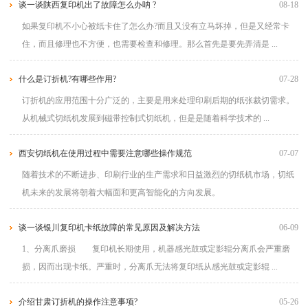
谈一谈陕西复印机出了故障怎么办呐 ?
08-18
如果复印机不小心被纸卡住了怎么办?而且又没有立马坏掉，但是又经常卡
住，而且修理也不方便，也需要检查和修理。那么首先是要先弄清是 ...
什么是订折机?有哪些作用?
07-28
订折机的应用范围十分广泛的，主要是用来处理印刷后期的纸张裁切需求。
从机械式切纸机发展到磁带控制式切纸机，但是是随着科学技术的 ...
西安切纸机在使用过程中需要注意哪些操作规范
07-07
随着技术的不断进步、印刷行业的生产需求和日益激烈的切纸机市场，切纸
机未来的发展将朝着大幅面和更高智能化的方向发展。
谈一谈银川复印机卡纸故障的常见原因及解决方法
06-09
1、分离爪磨损 复印机长期使用，机器感光鼓或定影辊分离爪会严重磨
损，因而出现卡纸。严重时，分离爪无法将复印纸从感光鼓或定影辊 ...
介绍甘肃订折机的操作注意事项?
05-26